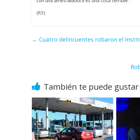
con una ametralladora es una cosa terrible”.
(lt3)
←
Cuatro delincuentes robaron el Insti
Rob
También te puede gustar