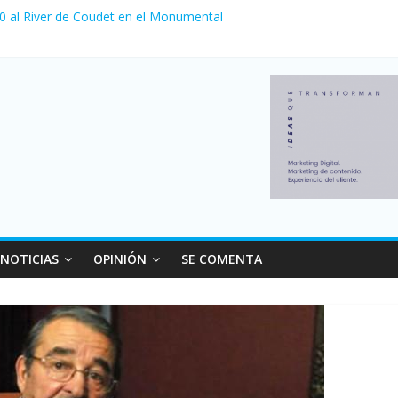
 0 al River de Coudet en el Monumental
nzó su nivel más alto en dos décadas y ya afecta a 400 mil deudores
ilei cerraron 41.000 kioscos: el sector denuncia crisis como en 200
erno con más movimiento y consumo turístico: 4,6 millones de perso
 venta de autos usados en julio: bajó un 12,6% interanual
NOTICIAS
OPINIÓN
SE COMENTA