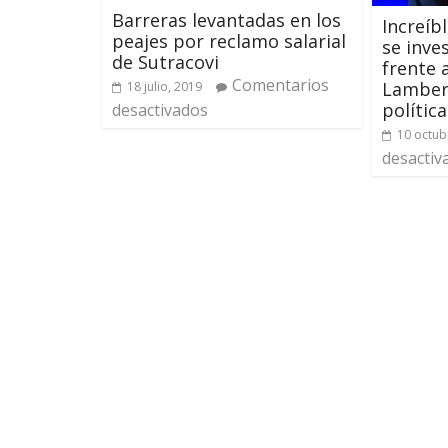
Barreras levantadas en los
Increíbl
peajes por reclamo salarial
se inve
de Sutracovi
frente 
Comentarios
Lamber
18 julio, 2019
política
desactivados
10 octub
desactiv