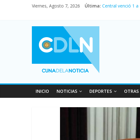
Viernes, Agosto 7, 2026
Última:
Central venció 1 a
La morosidad alca
Desde que asumió M
Vacaciones de invi
Fuerte caída de la
INICIO
NOTICIAS
DEPORTES
OTRAS 