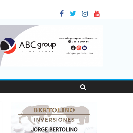
 en Santa Fe
1
nas viajaron por el país, un 5,9% más que en 2025