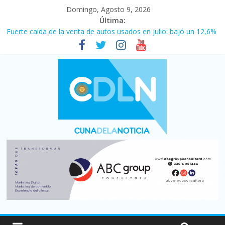
Domingo, Agosto 9, 2026
Última:
Fuerte caída de la venta de autos usados en julio: bajó un 12,6%
interanual
El agro argentino logró un récord histórico de exportaciones en
el primer semestre de 2026
La morosidad alcanzó su nivel más alto en dos décadas y ya
afecta a 400 mil deudores en Santa Fe
Desde que asumió Milei cerraron 41.000 kioscos: el sector
denuncia crisis como en 2001
Vacaciones de invierno con más movimiento y consumo
turístico: 4,6 millones de personas viajaron por el país, un 5,9%
más que en 2025