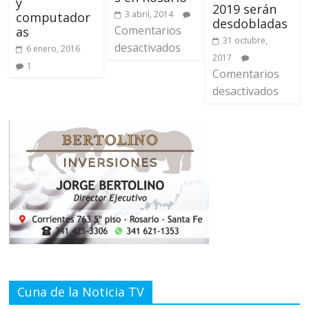
y
2019 serán
3 abril, 2014
computador
desdobladas
Comentarios
as
31 octubre,
desactivados
6 enero, 2016
2017
1
Comentarios
desactivados
Cuna de la Noticia TV