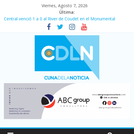
Viernes, Agosto 7, 2026
Última:
Central venció 1 a 0 al River de Coudet en el Monumental
La morosidad alcanzó su nivel más alto en dos décadas y ya
afecta a 400 mil deudores en Santa Fe
Desde que asumió Milei cerraron 41.000 kioscos: el sector
denuncia crisis como en 2001
Vacaciones de invierno con más movimiento y consumo
turístico: 4,6 millones de personas viajaron por el país, un 5,9%
más que en 2025
Fuerte caída de la venta de autos usados en julio: bajó un 12,6%
interanual