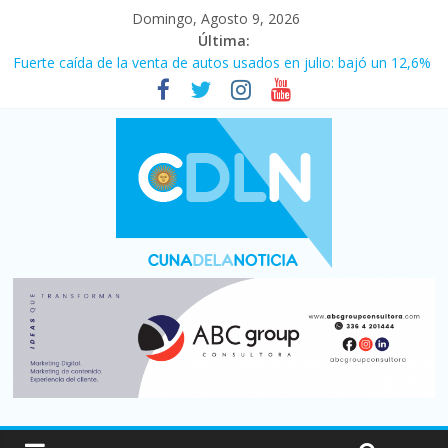
Domingo, Agosto 9, 2026
Última:
Fuerte caída de la venta de autos usados en julio: bajó un 12,6%
interanual
El agro argentino logró un récord histórico de exportaciones en
el primer semestre de 2026
La morosidad alcanzó su nivel más alto en dos décadas y ya
afecta a 400 mil deudores en Santa Fe
Desde que asumió Milei cerraron 41.000 kioscos: el sector
denuncia crisis como en 2001
Vacaciones de invierno con más movimiento y consumo
turístico: 4,6 millones de personas viajaron por el país, un 5,9%
más que en 2025