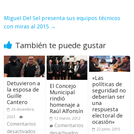
Miguel Del Sel presenta sus equipos técnicos
con miras al 2015
→
También te puede gustar
«Las
Detuvieron a
políticas de
El Concejo
la esposa de
seguridad no
Municipal
Guille
deberían ser
rindió
Cantero
una
homenaje a
respuesta
26 diciembre,
Raúl Alfonsín
electoral de
2023
12 marzo, 2012
ocasión»
Comentarios
Comentarios
22 junio, 2015
desactivados
desactivados