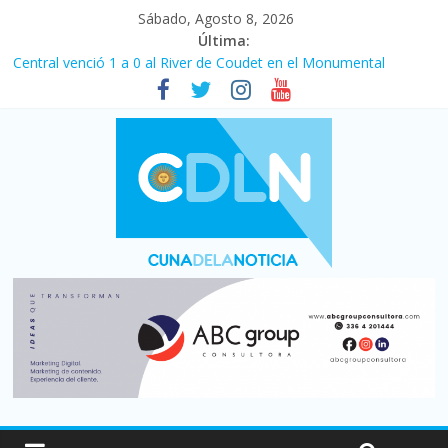
Sábado, Agosto 8, 2026
Última:
Central venció 1 a 0 al River de Coudet en el Monumental
La morosidad alcanzó su nivel más alto en dos décadas y ya
afecta a 400 mil deudores en Santa Fe
Desde que asumió Milei cerraron 41.000 kioscos: el sector
denuncia crisis como en 2001
Vacaciones de invierno con más movimiento y consumo
turístico: 4,6 millones de personas viajaron por el país, un 5,9%
más que en 2025
Fuerte caída de la venta de autos usados en julio: bajó un 12,6%
interanual