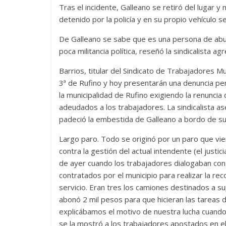
Tras el incidente, Galleano se retiró del lugar y
detenido por la policía y en su propio vehículo s
De Galleano se sabe que es una persona de abul
poca militancia política, reseñó la sindicalista agr
Barrios, titular del Sindicato de Trabajadores Mu
3ª de Rufino y hoy presentarán una denuncia pen
la municipalidad de Rufino exigiendo la renunci
adeudados a los trabajadores. La sindicalista a
padeció la embestida de Galleano a bordo de su 
Largo paro. Todo se originó por un paro que vi
contra la gestión del actual intendente (el just
de ayer cuando los trabajadores dialogaban con
contratados por el municipio para realizar la re
servicio. Eran tres los camiones destinados a sup
abonó 2 mil pesos para que hicieran las tareas 
explicábamos el motivo de nuestra lucha cuando
se la mostró a los trabajadores apostados en el 