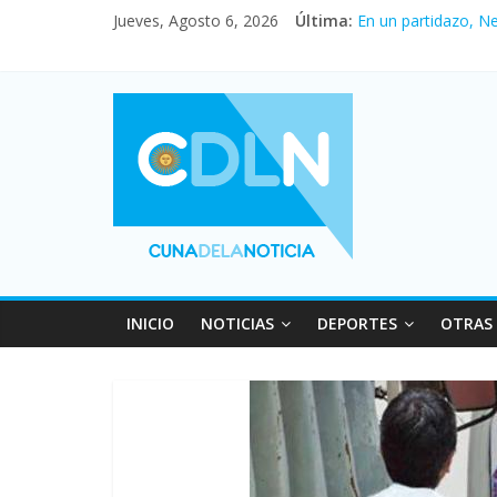
Jueves, Agosto 6, 2026
Última:
En un partidazo, N
Vacaciones de invi
Fuerte caída de la 
Central venció 1 a
Pullaro mejora sus 
INICIO
NOTICIAS
DEPORTES
OTRAS 