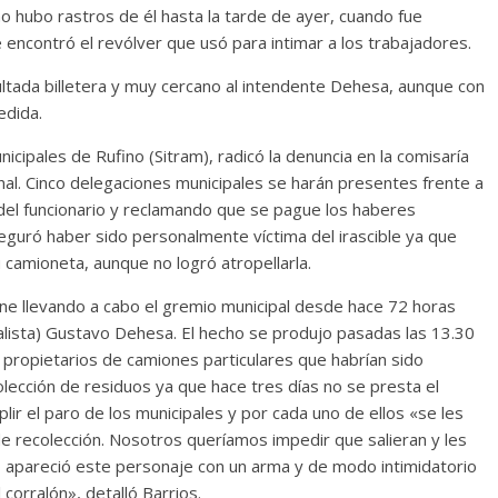
 no hubo rastros de él hasta la tarde de ayer, cuando fue
e encontró el revólver que usó para intimar a los trabajadores.
tada billetera y muy cercano al intendente Dehesa, aunque con
edida.
nicipales de Rufino (Sitram), radicó la denuncia en la comisaría
al. Cinco delegaciones municipales se harán presentes frente a
a del funcionario y reclamando que se pague los haberes
seguró haber sido personalmente víctima del irascible ya que
camioneta, aunque no logró atropellarla.
ene llevando a cabo el gremio municipal desde hace 72 horas
icialista) Gustavo Dehesa. El hecho se produjo pasadas las 13.30
 propietarios de camiones particulares que habrían sido
colección de residuos ya que hace tres días no se presta el
lir el paro de los municipales y por cada uno de ellos «se les
de recolección. Nosotros queríamos impedir que salieran y les
 apareció este personaje con un arma y de modo intimidatorio
corralón», detalló Barrios.