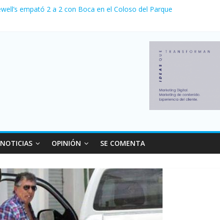
ewell’s empató 2 a 2 con Boca en el Coloso del Parque
erno con más movimiento y consumo turístico: 4,6 millones de person
venta de autos usados en julio: bajó un 12,6% interanual
 0 al River de Coudet en el Monumental
relaciones con el Gobierno nacional
NOTICIAS
OPINIÓN
SE COMENTA