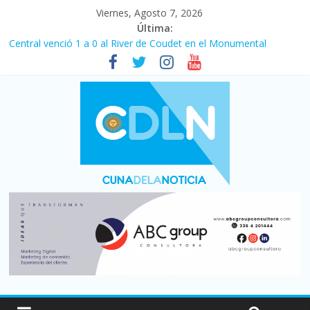
Viernes, Agosto 7, 2026
Última:
Central venció 1 a 0 al River de Coudet en el Monumental
La morosidad alcanzó su nivel más alto en dos décadas y ya
afecta a 400 mil deudores en Santa Fe
Desde que asumió Milei cerraron 41.000 kioscos: el sector
denuncia crisis como en 2001
Vacaciones de invierno con más movimiento y consumo
turístico: 4,6 millones de personas viajaron por el país, un 5,9%
más que en 2025
Fuerte caída de la venta de autos usados en julio: bajó un 12,6%
interanual