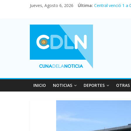
Jueves, Agosto 6, 2026
Última:
Central venció 1 a
La morosidad alcan
Desde que asumió M
Vacaciones de invi
Fuerte caída de la 
INICIO
NOTICIAS
DEPORTES
OTRAS 