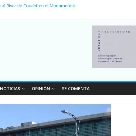
 0 al River de Coudet en el Monumental
zó su nivel más alto en dos décadas y ya afecta a 400 mil deudores 
ilei cerraron 41.000 kioscos: el sector denuncia crisis como en 2001
erno con más movimiento y consumo turístico: 4,6 millones de person
venta de autos usados en julio: bajó un 12,6% interanual
NOTICIAS
OPINIÓN
SE COMENTA