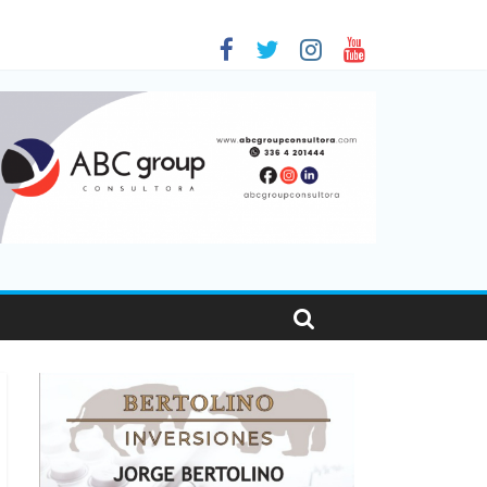
en Santa Fe
as viajaron por el país, un 5,9% más que en 2025