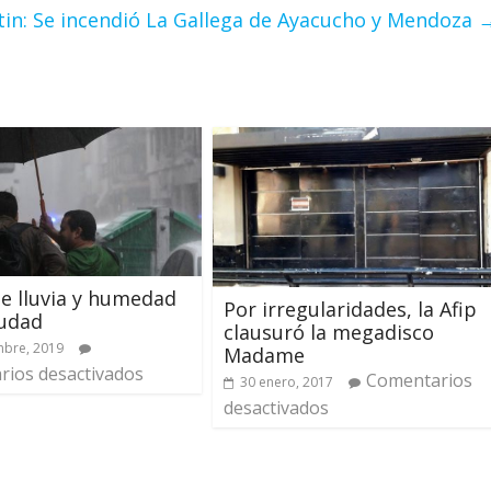
tin: Se incendió La Gallega de Ayacucho y Mendoza
e lluvia y humedad
Por irregularidades, la Afip
iudad
clausuró la megadisco
mbre, 2019
Madame
ios desactivados
Comentarios
30 enero, 2017
desactivados