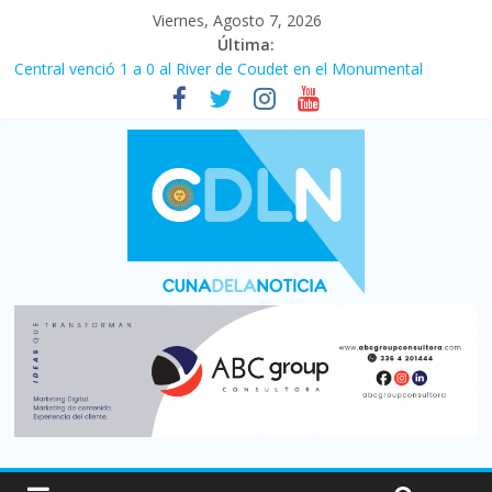
Viernes, Agosto 7, 2026
Última:
Central venció 1 a 0 al River de Coudet en el Monumental
La morosidad alcanzó su nivel más alto en dos décadas y ya
afecta a 400 mil deudores en Santa Fe
Desde que asumió Milei cerraron 41.000 kioscos: el sector
denuncia crisis como en 2001
Vacaciones de invierno con más movimiento y consumo
turístico: 4,6 millones de personas viajaron por el país, un 5,9%
más que en 2025
Fuerte caída de la venta de autos usados en julio: bajó un 12,6%
interanual