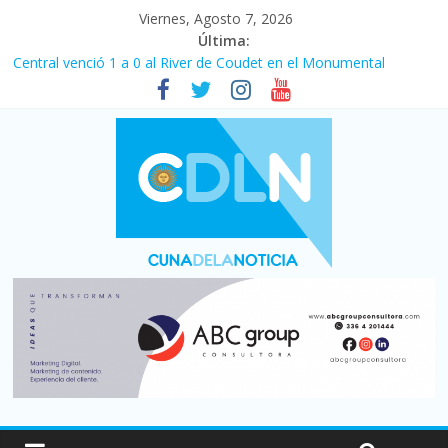
Viernes, Agosto 7, 2026
Última:
Central venció 1 a 0 al River de Coudet en el Monumental
La morosidad alcanzó su nivel más alto en dos décadas y ya
afecta a 400 mil deudores en Santa Fe
Desde que asumió Milei cerraron 41.000 kioscos: el sector
denuncia crisis como en 2001
Vacaciones de invierno con más movimiento y consumo
turístico: 4,6 millones de personas viajaron por el país, un 5,9%
más que en 2025
Fuerte caída de la venta de autos usados en julio: bajó un 12,6%
interanual