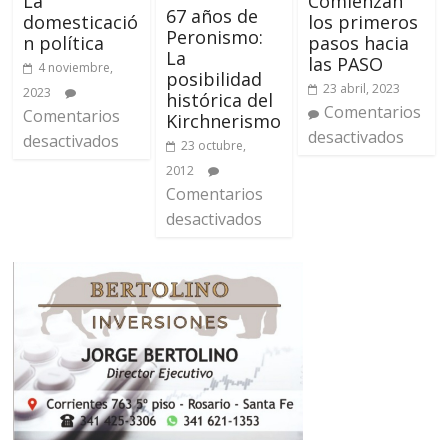
La
Comienzan
67 años de
domesticació
los primeros
Peronismo:
n política
pasos hacia
La
las PASO
4 noviembre,
posibilidad
23 abril, 2023
2023
histórica del
Comentarios
Comentarios
Kirchnerismo
desactivados
desactivados
23 octubre,
2012
Comentarios
desactivados