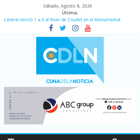
Sábado, Agosto 8, 2026
Última:
Central venció 1 a 0 al River de Coudet en el Monumental
La morosidad alcanzó su nivel más alto en dos décadas y ya
afecta a 400 mil deudores en Santa Fe
Desde que asumió Milei cerraron 41.000 kioscos: el sector
denuncia crisis como en 2001
Vacaciones de invierno con más movimiento y consumo
turístico: 4,6 millones de personas viajaron por el país, un 5,9%
más que en 2025
Fuerte caída de la venta de autos usados en julio: bajó un 12,6%
interanual