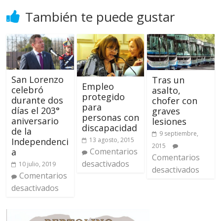
También te puede gustar
San Lorenzo
Tras un
Empleo
celebró
asalto,
protegido
durante dos
chofer con
para
días el 203°
graves
personas con
aniversario
lesiones
discapacidad
de la
9 septiembre,
13 agosto, 2015
Independenci
2015
Comentarios
a
Comentarios
desactivados
10 julio, 2019
desactivados
Comentarios
desactivados