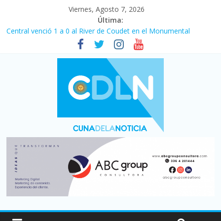
Viernes, Agosto 7, 2026
Última:
Central venció 1 a 0 al River de Coudet en el Monumental
La morosidad alcanzó su nivel más alto en dos décadas y ya
afecta a 400 mil deudores en Santa Fe
Desde que asumió Milei cerraron 41.000 kioscos: el sector
denuncia crisis como en 2001
Vacaciones de invierno con más movimiento y consumo
turístico: 4,6 millones de personas viajaron por el país, un 5,9%
más que en 2025
Fuerte caída de la venta de autos usados en julio: bajó un 12,6%
interanual