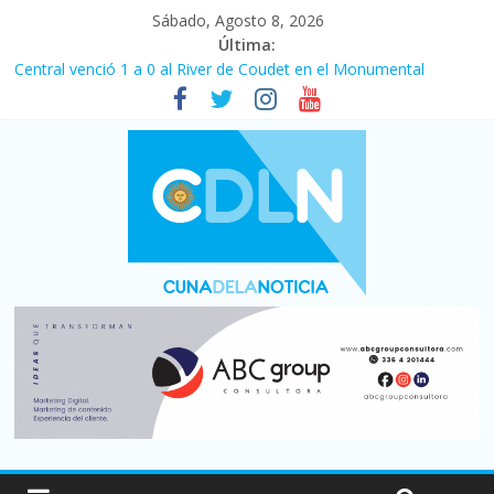
Sábado, Agosto 8, 2026
Última:
Central venció 1 a 0 al River de Coudet en el Monumental
La morosidad alcanzó su nivel más alto en dos décadas y ya
afecta a 400 mil deudores en Santa Fe
Desde que asumió Milei cerraron 41.000 kioscos: el sector
denuncia crisis como en 2001
Vacaciones de invierno con más movimiento y consumo
turístico: 4,6 millones de personas viajaron por el país, un 5,9%
más que en 2025
Fuerte caída de la venta de autos usados en julio: bajó un 12,6%
interanual