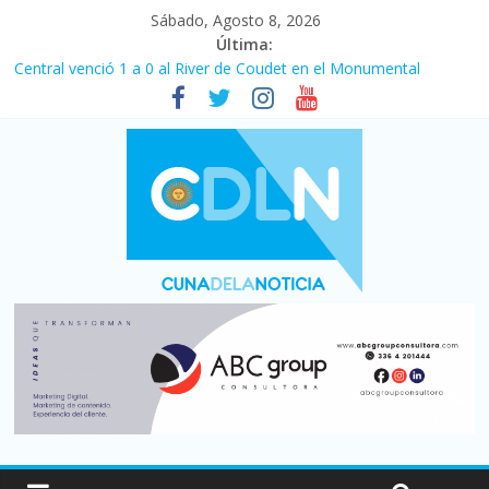
Sábado, Agosto 8, 2026
Última:
Central venció 1 a 0 al River de Coudet en el Monumental
La morosidad alcanzó su nivel más alto en dos décadas y ya
afecta a 400 mil deudores en Santa Fe
Desde que asumió Milei cerraron 41.000 kioscos: el sector
denuncia crisis como en 2001
Vacaciones de invierno con más movimiento y consumo
turístico: 4,6 millones de personas viajaron por el país, un 5,9%
más que en 2025
Fuerte caída de la venta de autos usados en julio: bajó un 12,6%
interanual