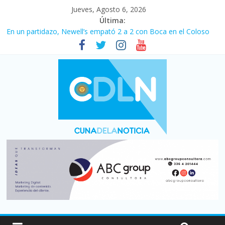
Jueves, Agosto 6, 2026
Última:
En un partidazo, Newell’s empató 2 a 2 con Boca en el Coloso
del Parque
Vacaciones de invierno con más movimiento y consumo
turístico: 4,6 millones de personas viajaron por el país, un 5,9%
más que en 2025
Fuerte caída de la venta de autos usados en julio: bajó un 12,6%
interanual
Central venció 1 a 0 al River de Coudet en el Monumental
Pullaro mejora sus relaciones con el Gobierno nacional