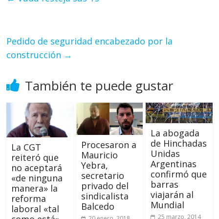
Pedido de seguridad encabezado por la
construcción
→
También te puede gustar
La abogada
de Hinchadas
Procesaron a
La CGT
Unidas
Mauricio
reiteró que
Argentinas
Yebra,
no aceptará
confirmó que
secretario
«de ninguna
barras
privado del
manera» la
viajarán al
sindicalista
reforma
Mundial
Balcedo
laboral «tal
25 marzo, 2014
20 enero, 2018