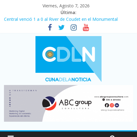
Viernes, Agosto 7, 2026
Última:
Central venció 1 a 0 al River de Coudet en el Monumental
La morosidad alcanzó su nivel más alto en dos décadas y ya
afecta a 400 mil deudores en Santa Fe
Desde que asumió Milei cerraron 41.000 kioscos: el sector
denuncia crisis como en 2001
Vacaciones de invierno con más movimiento y consumo
turístico: 4,6 millones de personas viajaron por el país, un 5,9%
más que en 2025
Fuerte caída de la venta de autos usados en julio: bajó un 12,6%
interanual