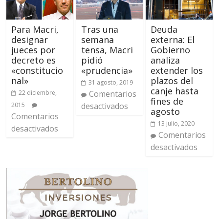
Tras una
Deuda
Para Macri,
semana
externa: El
designar
tensa, Macri
Gobierno
jueces por
pidió
analiza
decreto es
«prudencia»
extender los
«constitucio
plazos del
nal»
31 agosto, 2019
canje hasta
Comentarios
22 diciembre,
fines de
desactivados
2015
agosto
Comentarios
13 julio, 2020
desactivados
Comentarios
desactivados