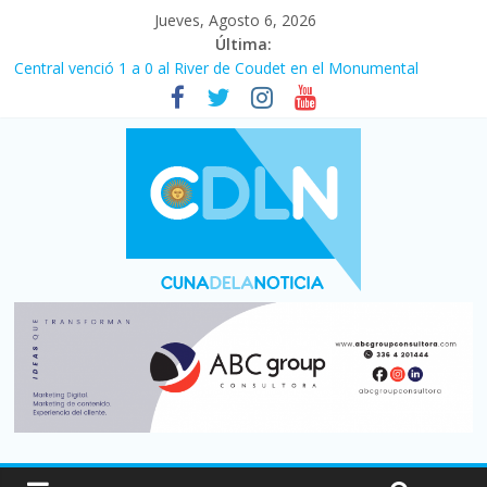
Jueves, Agosto 6, 2026
Última:
Central venció 1 a 0 al River de Coudet en el Monumental
La morosidad alcanzó su nivel más alto en dos décadas y ya
afecta a 400 mil deudores en Santa Fe
Desde que asumió Milei cerraron 41.000 kioscos: el sector
denuncia crisis como en 2001
Vacaciones de invierno con más movimiento y consumo
turístico: 4,6 millones de personas viajaron por el país, un 5,9%
más que en 2025
Fuerte caída de la venta de autos usados en julio: bajó un 12,6%
interanual