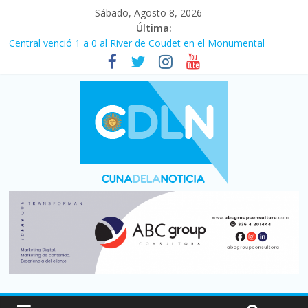
Sábado, Agosto 8, 2026
Última:
Central venció 1 a 0 al River de Coudet en el Monumental
La morosidad alcanzó su nivel más alto en dos décadas y ya
afecta a 400 mil deudores en Santa Fe
Desde que asumió Milei cerraron 41.000 kioscos: el sector
denuncia crisis como en 2001
Vacaciones de invierno con más movimiento y consumo
turístico: 4,6 millones de personas viajaron por el país, un 5,9%
más que en 2025
Fuerte caída de la venta de autos usados en julio: bajó un 12,6%
interanual