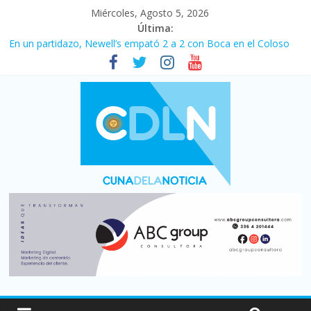
Miércoles, Agosto 5, 2026
Última:
En un partidazo, Newell’s empató 2 a 2 con Boca en el Coloso
del Parque
Vacaciones de invierno con más movimiento y consumo
turístico: 4,6 millones de personas viajaron por el país, un 5,9%
más que en 2025
Fuerte caída de la venta de autos usados en julio: bajó un 12,6%
interanual
Central venció 1 a 0 al River de Coudet en el Monumental
Pullaro mejora sus relaciones con el Gobierno nacional