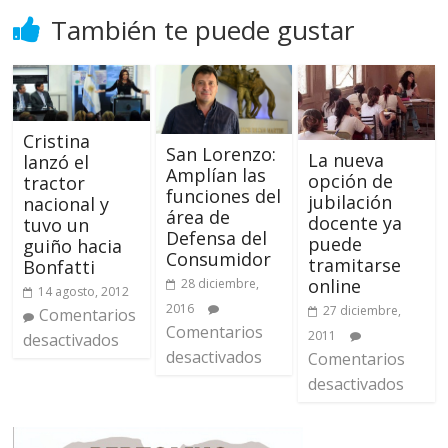
También te puede gustar
Cristina
San Lorenzo:
La nueva
lanzó el
Amplían las
opción de
tractor
funciones del
jubilación
nacional y
área de
docente ya
tuvo un
Defensa del
puede
guiño hacia
Consumidor
tramitarse
Bonfatti
online
28 diciembre,
14 agosto, 2012
2016
27 diciembre,
Comentarios
Comentarios
2011
desactivados
desactivados
Comentarios
desactivados