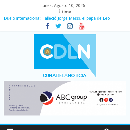
Lunes, Agosto 10, 2026
Última:
Duelo internacional: Falleció Jorge Messi, el papá de Leo
El consumo sigue frenado: las ventas minoristas cayeron 3,8 en
julio y acumulan siete meses en baja
Newell’s cayó 2 a 1 ante Defensa y Justicia en Florencio Varela
por la cuarta fecha del Clausura
El agro argentino logró un récord histórico de exportaciones en
el primer semestre de 2026
La construcción cayó 4,1% en junio y registró su cuarta baja del
año