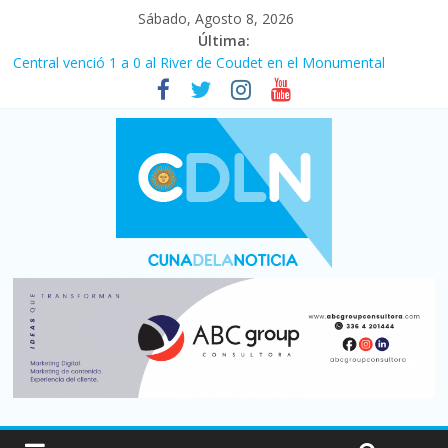
Sábado, Agosto 8, 2026
Última:
Central venció 1 a 0 al River de Coudet en el Monumental
La morosidad alcanzó su nivel más alto en dos décadas y ya
afecta a 400 mil deudores en Santa Fe
Desde que asumió Milei cerraron 41.000 kioscos: el sector
denuncia crisis como en 2001
Vacaciones de invierno con más movimiento y consumo
turístico: 4,6 millones de personas viajaron por el país, un 5,9%
más que en 2025
Fuerte caída de la venta de autos usados en julio: bajó un 12,6%
interanual