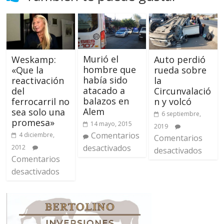
Murió el
Auto perdió
Weskamp:
hombre que
rueda sobre
«Que la
había sido
la
reactivación
atacado a
Circunvalació
del
balazos en
n y volcó
ferrocarril no
Alem
sea solo una
6 septiembre,
promesa»
14 mayo, 2015
2019
Comentarios
4 diciembre,
Comentarios
desactivados
2012
desactivados
Comentarios
desactivados