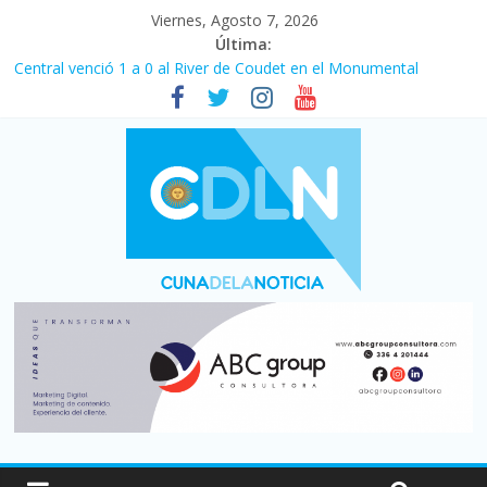
Viernes, Agosto 7, 2026
Última:
Central venció 1 a 0 al River de Coudet en el Monumental
La morosidad alcanzó su nivel más alto en dos décadas y ya
afecta a 400 mil deudores en Santa Fe
Desde que asumió Milei cerraron 41.000 kioscos: el sector
denuncia crisis como en 2001
Vacaciones de invierno con más movimiento y consumo
turístico: 4,6 millones de personas viajaron por el país, un 5,9%
más que en 2025
Fuerte caída de la venta de autos usados en julio: bajó un 12,6%
interanual