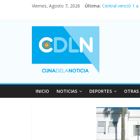
Viernes, Agosto 7, 2026
Última:
Central venció 1 a
La morosidad alca
Desde que asumió M
Vacaciones de invi
Fuerte caída de la
INICIO
NOTICIAS
DEPORTES
OTRAS 