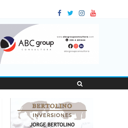
 en Santa Fe
1
nas viajaron por el país, un 5,9% más que en 2025