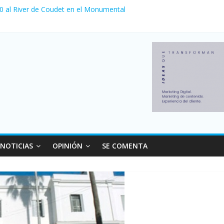
 0 al River de Coudet en el Monumental
nzó su nivel más alto en dos décadas y ya afecta a 400 mil deudores
ilei cerraron 41.000 kioscos: el sector denuncia crisis como en 200
erno con más movimiento y consumo turístico: 4,6 millones de perso
 venta de autos usados en julio: bajó un 12,6% interanual
NOTICIAS
OPINIÓN
SE COMENTA