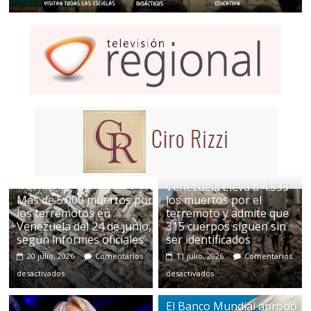
Venezuela eleva a 4.333
Más de 5.000 muertos por
los muertos por el
los terremotos en
terremoto y admite que
Venezuela del 24 de junio,
315 cuerpos siguen sin
según informes oficiales
ser identificados
20 julio, 2026
Comentarios
11 julio, 2026
Comentarios
desactivados
desactivados
El Banco Mundial aprobó