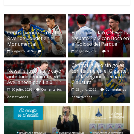
Central venció 1 a 0 al
En un partidazo, Newell’s
River de Coudet en el
empató 2 a 2 con Boca en
Monumental
el Coloso del Parque
2 agosto, 2026
0
2 agosto, 2026
0
Central igualó sin goles
Newell’s jugó mal y cayó
con Racing en el Gigante
ante Independiente en
por la segunda fecha del
Avellaneda por 1 a 0
Clausura
30 julio, 2026
Comentarios
29 julio, 2026
Comentarios
desactivados
desactivados