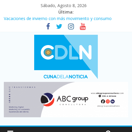
Sábado, Agosto 8, 2026
Última:
Desde que asumió Milei cerraron 41.000 kioscos: el sector
denuncia crisis como en 2001
Vacaciones de invierno con más movimiento y consumo
turístico: 4,6 millones de personas viajaron por el país, un 5,9%
más que en 2025
Fuerte caída de la venta de autos usados en julio: bajó un 12,6%
interanual
Central venció 1 a 0 al River de Coudet en el Monumental
La morosidad alcanzó su nivel más alto en dos décadas y ya
afecta a 400 mil deudores en Santa Fe