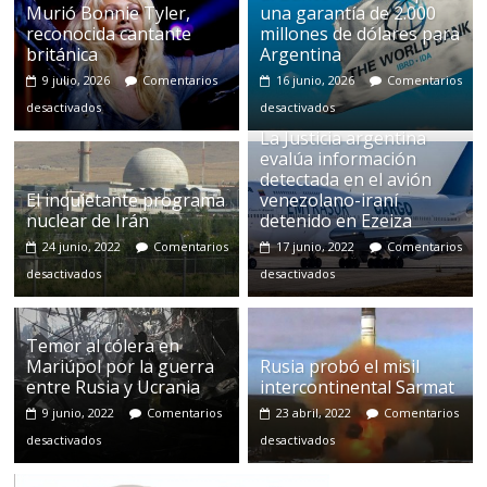
Murió Bonnie Tyler,
una garantía de 2.000
reconocida cantante
millones de dólares para
británica
Argentina
9 julio, 2026
Comentarios
16 junio, 2026
Comentarios
desactivados
desactivados
La Justicia argentina
evalúa información
detectada en el avión
El inquietante programa
venezolano-iraní
nuclear de Irán
detenido en Ezeiza
24 junio, 2022
Comentarios
17 junio, 2022
Comentarios
desactivados
desactivados
Temor al cólera en
Mariúpol por la guerra
Rusia probó el misil
entre Rusia y Ucrania
intercontinental Sarmat
9 junio, 2022
Comentarios
23 abril, 2022
Comentarios
desactivados
desactivados