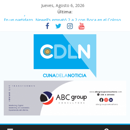
Jueves, Agosto 6, 2026
Última:
Pullaro mejora sus relaciones con el Gobierno nacional
En un partidazo, Newell’s empató 2 a 2 con Boca en el Coloso
del Parque
Vacaciones de invierno con más movimiento y consumo
turístico: 4,6 millones de personas viajaron por el país, un 5,9%
más que en 2025
Fuerte caída de la venta de autos usados en julio: bajó un 12,6%
interanual
Central venció 1 a 0 al River de Coudet en el Monumental