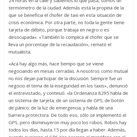
24 horas en la calle y sabemos lo que pasa, somos un
termómetro de la ciudad. Además está la propina de la
que se beneficia el chofer de taxi en esta situación de
crisis económica. Por otra parte, no toda la gente tiene
tarjeta de débito, porque trabaja en negro o es
desocupada». «También lo complica al chofer que se
lleva un porcentaje de la recaudación», remató el
mutualista.
«Acá hay algo más, hace tiempo que se viene
negociando en mesas cerradas. A nosotros como mutual
no nos dejan participar de la discusión. Siempre fue un
negocio el tema de la inseguridad en los taxis», denunció
el entrevistado, y continuó: «la Ordenanza 8295 habla de
un sistema de tarjeta; de un sistema de GPS; de botón
de pánico; de la luz de emergencia; y habla de una
barrera protectora. De todo eso, sólo se implementó el
GPS, pero disminuyeron muy poco los robos. Robos hay
todos los días, hasta 15 por día llegan a haber. Además,
cuando pusieron el GPS nos sacaron el micrófono con el