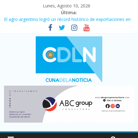
Lunes, Agosto 10, 2026
Última:
El agro argentino logró un récord histórico de exportaciones en
el primer semestre de 2026
La construcción cayó 4,1% en junio y registró su cuarta baja del
año
El consumo sigue frenado: las ventas minoristas cayeron 3,8 en
julio y acumulan siete meses en baja
Newell’s cayó 2 a 1 ante Defensa y Justicia en Florencio Varela
por la cuarta fecha del Clausura
Milei y los errores no forzados