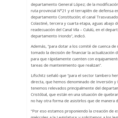
departamento General López; de la modificación 
ruta provincial N°21 y el terraplén de defensa en
departamento Constitución; el canal Trasvasado
Colastiné, tercera y cuarta etapa, aguas abajo d
readecuación del Canal Vila – Cululú, en el depa
departamento Iriondo”, indicó.
Además, “para dotar a los comité de cuenca de 
tomado la decisión de financiar la actualización 
para que rápidamente cuenten con equipamiento
tareas de mantenimiento que realizan”.
Lifschitz señaló que “para el sector tambero h
directa, que hemos denominado de Inversión y D
tenemos relevados principalmente del departam
Cristóbal, que están en una situación de quebran
no hay otra forma de asistirlos que de manera di
“Por eso estamos proponiendo la creación de e
miércoles a la Legislatura; y solicitamos a los 