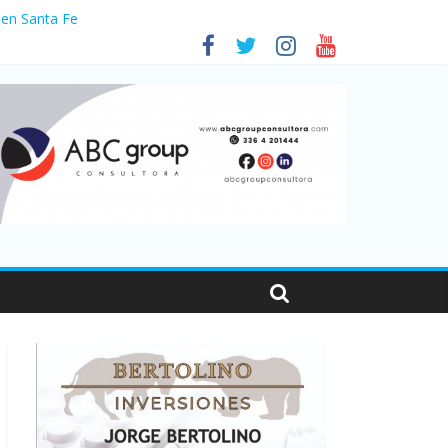
 en Santa Fe
1
nas viajaron por el país, un 5,9% más que en 2025