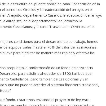
de la estructura del puente sobre en canal Constitución en la
 el barrio Los Ciruelos y la readecuación del arroyo, en el
r en Arequito, departamento Caseros; la adecuación del arroyo
e la autopista, en el departamento San Jerónimo; la
rtamento Castellanos; y el canal Trasvasador Oliveros, en el
mejores condiciones para el desarrollo de su trabajo, hemos
de los equipos viales, hasta el 70% del valor de las máquinas,
 nueva para ejecutar de manera más rápida y efectiva las
emos propuesto la conformación de un fondo de asistencia
esarrollo, para asistir a alrededor de 1300 tambos que
ento Castellanos, pero también de Las Colonias y San
to y que no pueden acceder al sistema financiero tradicional,
recta”.
ste fondo. Estaremos enviando el proyecto de ley este
legisladores que tenga un rápido tratamiento; porque así nos