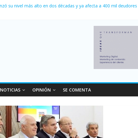
nzó su nivel más alto en dos décadas y ya afecta a 400 mil deudores
ilei cerraron 41.000 kioscos: el sector denuncia crisis como en 200
erno con más movimiento y consumo turístico: 4,6 millones de perso
 venta de autos usados en julio: bajó un 12,6% interanual
 0 al River de Coudet en el Monumental
NOTICIAS
OPINIÓN
SE COMENTA