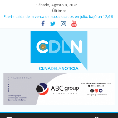
Sábado, Agosto 8, 2026
Última:
Fuerte caída de la venta de autos usados en julio: bajó un 12,6%
interanual
Central venció 1 a 0 al River de Coudet en el Monumental
La morosidad alcanzó su nivel más alto en dos décadas y ya
afecta a 400 mil deudores en Santa Fe
Desde que asumió Milei cerraron 41.000 kioscos: el sector
denuncia crisis como en 2001
Vacaciones de invierno con más movimiento y consumo
turístico: 4,6 millones de personas viajaron por el país, un 5,9%
más que en 2025