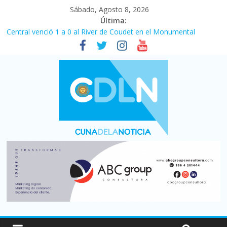
Sábado, Agosto 8, 2026
Última:
Fuerte caída de la venta de autos usados en julio: bajó un 12,6%
interanual
Central venció 1 a 0 al River de Coudet en el Monumental
La morosidad alcanzó su nivel más alto en dos décadas y ya
afecta a 400 mil deudores en Santa Fe
Desde que asumió Milei cerraron 41.000 kioscos: el sector
denuncia crisis como en 2001
Vacaciones de invierno con más movimiento y consumo
turístico: 4,6 millones de personas viajaron por el país, un 5,9%
más que en 2025