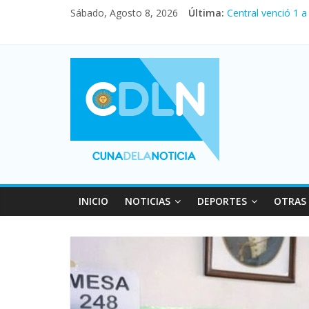
Sábado, Agosto 8, 2026
Última:
Central venció 1 
La morosidad alca
Desde que asumió 
Vacaciones de inv
Fuerte caída de la
INICIO
NOTICIAS
DEPORTES
OTRAS 