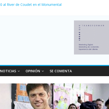
a 0 al River de Coudet en el Monumental
nzó su nivel más alto en dos décadas y ya afecta a 400 mil deudores
Milei cerraron 41.000 kioscos: el sector denuncia crisis como en 20
ierno con más movimiento y consumo turístico: 4,6 millones de perso
 venta de autos usados en julio: bajó un 12,6% interanual
NOTICIAS
OPINIÓN
SE COMENTA