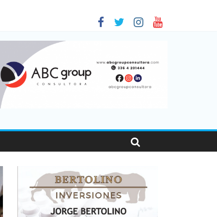
 en Santa Fe
01
nas viajaron por el país, un 5,9% más que en 2025