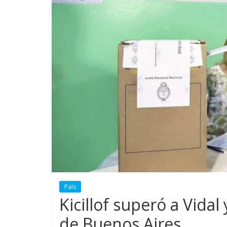
País
Kicillof superó a Vida
de Buenos Aires