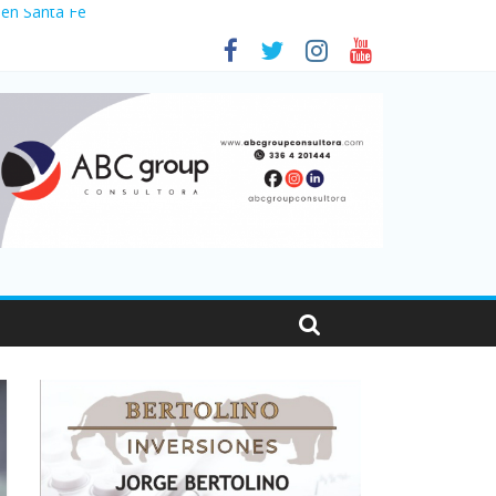
 en Santa Fe
1
nas viajaron por el país, un 5,9% más que en 2025