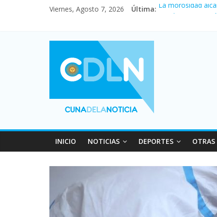
Viernes, Agosto 7, 2026
Última:
La morosidad alca
Desde que asumió M
Vacaciones de invi
Fuerte caída de la
Central venció 1 a
INICIO
NOTICIAS
DEPORTES
OTRAS 