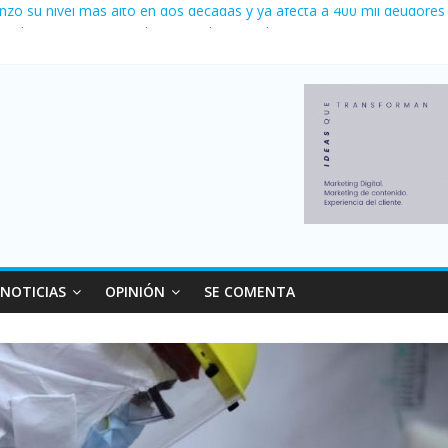
nzó su nivel más alto en dos décadas y ya afecta a 400 mil deudores
ilei cerraron 41.000 kioscos: el sector denuncia crisis como en 200
erno con más movimiento y consumo turístico: 4,6 millones de perso
 venta de autos usados en julio: bajó un 12,6% interanual
 0 al River de Coudet en el Monumental
NOTICIAS
OPINIÓN
SE COMENTA