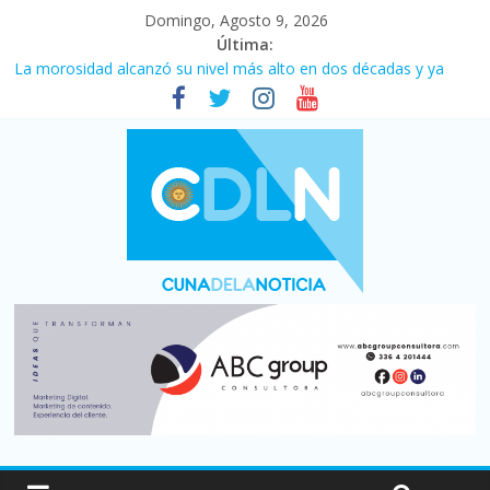
Domingo, Agosto 9, 2026
Última:
La morosidad alcanzó su nivel más alto en dos décadas y ya
afecta a 400 mil deudores en Santa Fe
Desde que asumió Milei cerraron 41.000 kioscos: el sector
denuncia crisis como en 2001
El agro argentino logró un récord histórico de exportaciones en
el primer semestre de 2026
Duelo internacional: Falleció Jorge Messi, el papá de Leo
Central se despertó y selló una victoria con remontada incluida
por 2 a 1 ante Aldosivi