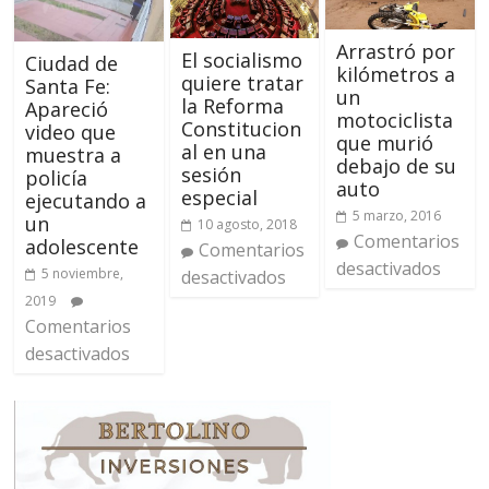
Arrastró por
El socialismo
Ciudad de
kilómetros a
quiere tratar
Santa Fe:
un
la Reforma
Apareció
motociclista
Constitucion
video que
que murió
al en una
muestra a
debajo de su
sesión
policía
auto
especial
ejecutando a
5 marzo, 2016
un
10 agosto, 2018
Comentarios
adolescente
Comentarios
desactivados
5 noviembre,
desactivados
2019
Comentarios
desactivados