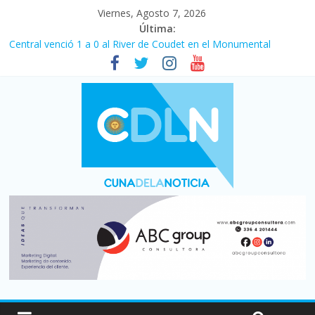
Viernes, Agosto 7, 2026
Última:
Central venció 1 a 0 al River de Coudet en el Monumental
La morosidad alcanzó su nivel más alto en dos décadas y ya
afecta a 400 mil deudores en Santa Fe
Desde que asumió Milei cerraron 41.000 kioscos: el sector
denuncia crisis como en 2001
Vacaciones de invierno con más movimiento y consumo
turístico: 4,6 millones de personas viajaron por el país, un 5,9%
más que en 2025
Fuerte caída de la venta de autos usados en julio: bajó un 12,6%
interanual