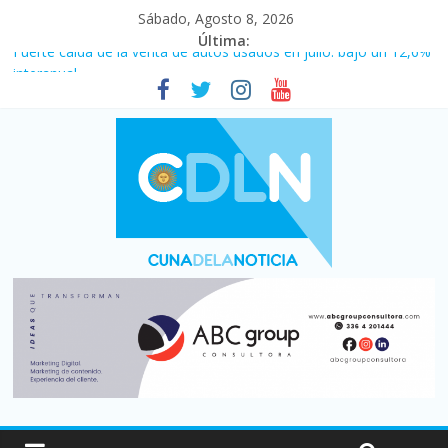
Sábado, Agosto 8, 2026
Última:
Fuerte caída de la venta de autos usados en julio: bajó un 12,6%
interanual
Central venció 1 a 0 al River de Coudet en el Monumental
La morosidad alcanzó su nivel más alto en dos décadas y ya
afecta a 400 mil deudores en Santa Fe
Desde que asumió Milei cerraron 41.000 kioscos: el sector
denuncia crisis como en 2001
Vacaciones de invierno con más movimiento y consumo
turístico: 4,6 millones de personas viajaron por el país, un 5,9%
más que en 2025