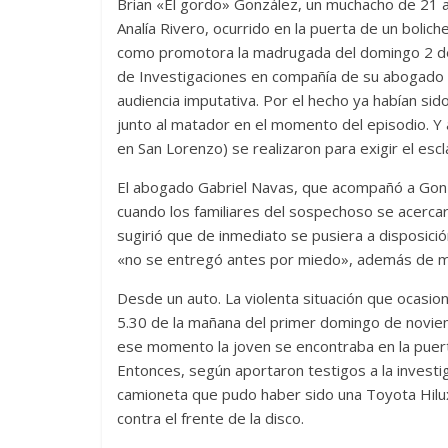
Brian «El gordo» González, un muchacho de 21 a
Analía Rivero, ocurrido en la puerta de un boli
como promotora la madrugada del domingo 2 de 
de Investigaciones en compañía de su abogado p
audiencia imputativa. Por el hecho ya habían si
junto al matador en el momento del episodio. Y
en San Lorenzo) se realizaron para exigir el escl
El abogado Gabriel Navas, que acompañó a Gonzá
cuando los familiares del sospechoso se acerc
sugirió que de inmediato se pusiera a disposición 
«no se entregó antes por miedo», además de ma
Desde un auto. La violenta situación que ocasio
5.30 de la mañana del primer domingo de novie
ese momento la joven se encontraba en la puer
Entonces, según aportaron testigos a la investig
camioneta que pudo haber sido una Toyota Hilux 
contra el frente de la disco.