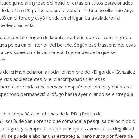
cado junto al ingreso del boliche, otras en autos estacionados
de las 15 o 20 personas que estaban allí. Una de ellas fue Any,
ó en el tórax y cayó herida en el lugar. La trasladaron al
e llegó sin vida.
 del posible origen de la balacera tiene que ver con un grupo
na pelea en el interior del boliche. Según ese trascendido, esas
tonces subieron a la camioneta Toyota desde la que se
ne».
 del crimen echaron a rodar el nombre de «El gordo» González
 de dos adolescentes que lo acompañaban en esas
s, fueron apresadas una semana después del crimen y puestas a
al sospechoso permaneció prófugo hasta ayer cuando se entregó a
 lo acompañé a las oficinas de la PDI (Policía de
a Fiscalía de San Lorenzo que comanda la pesquisa del homicidio.
 seguir, y siempre el mejor consejo es avenirse a la legalidad
de allí se puede elaborar una estrategia, pero nunca por fuera de