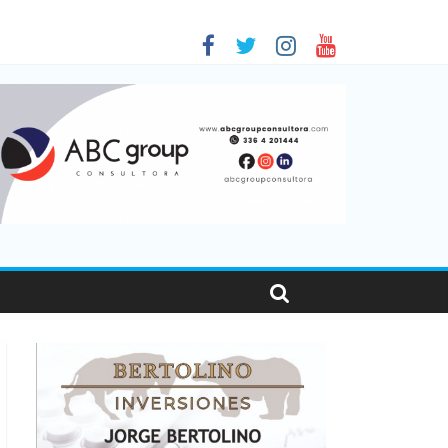
 en Santa Fe
01
nas viajaron por el país, un 5,9% más que en 2025