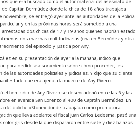
ños que era buscado como el autor material del asesinato de
che de Capitán Bermúdez donde la chica de 18 años trabajaba
noviembre, se entregó ayer ante las autoridades de la Policía
articular y en las próximas horas será sometido a una
do arrestadas dos chicas de 17 y 19 años quienes habrían estado
 al menos dos marchas multitudinarias (una en Bermúdez y otra
arecimiento del episodio y justicia por Any.
lez en su presentación de ayer a la mañana, indicó que
aron para pedirle asesoramiento sobre cómo proceder, les
de las autoridades policiales y judiciales. Y dijo que su cliente
nifestarle que era ajeno a la muerte de Any Rivero.
nó el homicidio de Any Rivero se desencadenó entre las 5 y las
mbre en avenida San Lorenzo al 400 de Capitán Bermúdez. En
ta del boliche «Stone» donde trabajaba como promotora.
ación que lleva adelante el fiscal Juan Carlos Ledesma, pasó una
color gris desde la que dispararon entre siete y diez balazos