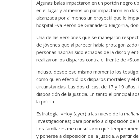
Algunas balas impactaron en un portón negro ubi
en el lugar y al menos un par impactaron en dos 
alcanzada por al menos un proyectil que le impact
hospital Eva Perón de Granadero Baigorria, dond
Una de las versiones que se manejaron respecto
de jóvenes que al parecer había protagonizado u
personas habrían sido echadas de la disco y en
realizaron los disparos contra el frente de «Sto
Incluso, desde ese mismo momento los testigos
como quien efectuó los disparos mortales y el
circunstancias. Las dos chicas, de 17 y 19 año
disposición de la Justicia. En tanto el princip
la policía.
Estrategia. «Hoy (ayer) a las nueve de la mañana
Investigaciones) para ponerlo a disposición de l
Los familiares me consultaron qué temperamento
y ponerse a disposición de la Justicia. A partir 