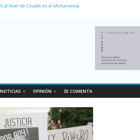
 venta de autos usados en julio: bajó un 12,6% interanual
a 0 al River de Coudet en el Monumental
nzó su nivel más alto en dos décadas y ya afecta a 400 mil deudores
Milei cerraron 41.000 kioscos: el sector denuncia crisis como en 20
ierno con más movimiento y consumo turístico: 4,6 millones de perso
NOTICIAS
OPINIÓN
SE COMENTA