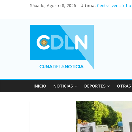
Fuerte caída de la
Sábado, Agosto 8, 2026
Última:
Central venció 1 
La morosidad alca
Desde que asumió 
Vacaciones de inv
INICIO
NOTICIAS
DEPORTES
OTRAS 