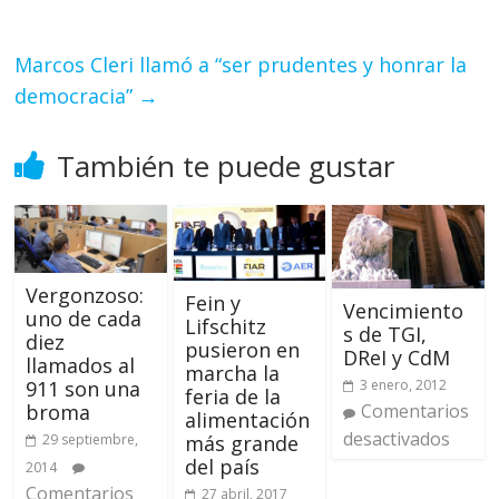
Marcos Cleri llamó a “ser prudentes y honrar la
democracia”
→
También te puede gustar
Vergonzoso:
Fein y
Vencimiento
uno de cada
Lifschitz
s de TGI,
diez
pusieron en
DReI y CdM
llamados al
marcha la
3 enero, 2012
911 son una
feria de la
Comentarios
broma
alimentación
desactivados
más grande
29 septiembre,
del país
2014
Comentarios
27 abril, 2017