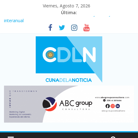
Viernes, Agosto 7, 2026
Última:
Fuerte caída de la venta de autos usados en julio: bajó un 12,6%
interanual
Central venció 1 a 0 al River de Coudet en el Monumental
La morosidad alcanzó su nivel más alto en dos décadas y ya
afecta a 400 mil deudores en Santa Fe
Desde que asumió Milei cerraron 41.000 kioscos: el sector
denuncia crisis como en 2001
Vacaciones de invierno con más movimiento y consumo
turístico: 4,6 millones de personas viajaron por el país, un 5,9%
más que en 2025