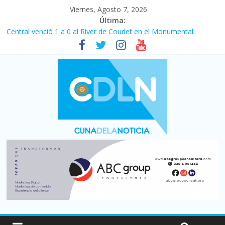
Viernes, Agosto 7, 2026
Última:
Fuerte caída de la venta de autos usados en julio: bajó un 12,6%
interanual
Central venció 1 a 0 al River de Coudet en el Monumental
La morosidad alcanzó su nivel más alto en dos décadas y ya
afecta a 400 mil deudores en Santa Fe
Desde que asumió Milei cerraron 41.000 kioscos: el sector
denuncia crisis como en 2001
Vacaciones de invierno con más movimiento y consumo
turístico: 4,6 millones de personas viajaron por el país, un 5,9%
más que en 2025