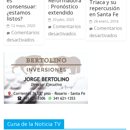
es
Reformadora
Triaca y su
consensuar:
: Pronóstico
repercusión
¿estamos
extendido
en Santa Fe
listos?
20 julio, 2025
28 enero, 2018
12 mayo, 2020
Comentarios
Comentarios
Comentarios
desactivados
desactivados
desactivados
Cuna de la Noticia TV