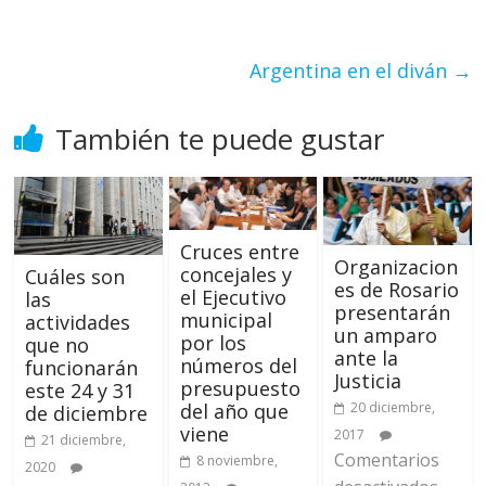
Argentina en el diván
→
También te puede gustar
Cruces entre
Organizacion
concejales y
Cuáles son
es de Rosario
el Ejecutivo
las
presentarán
municipal
actividades
un amparo
por los
que no
ante la
números del
funcionarán
Justicia
presupuesto
este 24 y 31
del año que
20 diciembre,
de diciembre
viene
2017
21 diciembre,
Comentarios
8 noviembre,
2020