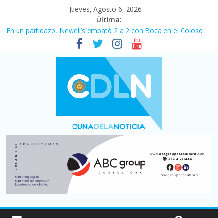
Jueves, Agosto 6, 2026
Última:
En un partidazo, Newell’s empató 2 a 2 con Boca en el Coloso
del Parque
Vacaciones de invierno con más movimiento y consumo
turístico: 4,6 millones de personas viajaron por el país, un 5,9%
más que en 2025
Fuerte caída de la venta de autos usados en julio: bajó un 12,6%
interanual
Central venció 1 a 0 al River de Coudet en el Monumental
Pullaro mejora sus relaciones con el Gobierno nacional