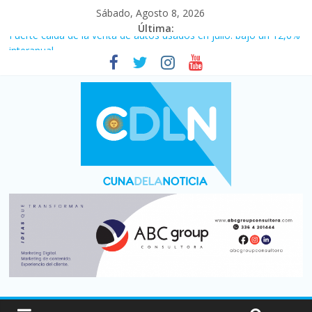
Sábado, Agosto 8, 2026
Última:
Fuerte caída de la venta de autos usados en julio: bajó un 12,6%
interanual
Central venció 1 a 0 al River de Coudet en el Monumental
La morosidad alcanzó su nivel más alto en dos décadas y ya
afecta a 400 mil deudores en Santa Fe
Desde que asumió Milei cerraron 41.000 kioscos: el sector
denuncia crisis como en 2001
Vacaciones de invierno con más movimiento y consumo
turístico: 4,6 millones de personas viajaron por el país, un 5,9%
más que en 2025