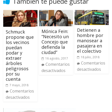
También te puede gustar
Detienen a
Mónica Fein:
Schmuck
hombre por
“Necesito un
propone que
manosear a
Concejo que
los vecinos
pasajera en
defienda la
puedan
el colectivo
ciudad”
podar y
18 julio, 2018
extraer
16 agosto, 2017
Comentarios
árboles
Comentarios
peligrosos
desactivados
desactivados
por su
cuenta
7 mayo, 2018
Comentarios
desactivados