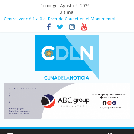
Domingo, Agosto 9, 2026
Última:
Central venció 1 a 0 al River de Coudet en el Monumental
La morosidad alcanzó su nivel más alto en dos décadas y ya
afecta a 400 mil deudores en Santa Fe
Desde que asumió Milei cerraron 41.000 kioscos: el sector
denuncia crisis como en 2001
Vacaciones de invierno con más movimiento y consumo
turístico: 4,6 millones de personas viajaron por el país, un 5,9%
más que en 2025
Fuerte caída de la venta de autos usados en julio: bajó un 12,6%
interanual