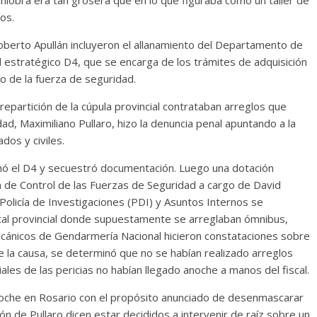
os.
Roberto Apullán incluyeron el allanamiento del Departamento de
 el estratégico D4, que se encarga de los trámites de adquisición
o de la fuerza de seguridad.
partición de la cúpula provincial contrataban arreglos que
dad, Maximiliano Pullaro, hizo la denuncia penal apuntando a la
ados y civiles.
cionó el D4 y secuestró documentación. Luego una dotación
a de Control de las Fuerzas de Seguridad a cargo de David
olicía de Investigaciones (PDI) y Asuntos Internos se
apital provincial donde supuestamente se arreglaban ómnibus,
ecánicos de Gendarmería Nacional hicieron constataciones sobre
e la causa, se determinó que no se habían realizado arreglos
iales de las pericias no habían llegado anoche a manos del fiscal.
noche en Rosario con el propósito anunciado de desenmascarar
ón de Pullaro dicen estar decididos a intervenir de raíz sobre un