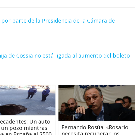
por parte de la Presidencia de la Cámara de
hija de Cossia no está ligada al aumento del boleto
decadentes: Un auto
Fernando Rosúa: «Rosario
 un pozo mientras
necesita recuperar los
ba en España al 2500