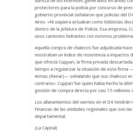
dureza de los intereses generados en áreas como
protectores para la policía por concurso de prec
gobierno provincial señalaron que policías del 
Aires. «Ni siquiera actuaban como lobbistas di
dentro de la Jefatura de Policía. Esa empresa, C
unos camiones hidrantes con notorios problemas
Aquella compra de chalecos fue adjudicada hace
mostraban un índice de resistencia a impactos 
que ofrecía Cuppari, la firma privada descartad
tiempo a regularizar la situación de esta firma 
Armas (Renar)— señalando que sus chalecos era
contrario». Cuppari fue quien había hecho la últi
gestión de compra directa por casi 15 millones 
Los allanamientos del viernes en el D4 tendrán 
Finanzas de las unidades regionales que son las
departamental.
(La Capital)