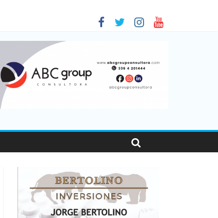
e 2026
es en Santa Fe
001
sonas viajaron por el país, un 5,9% más que en 2025