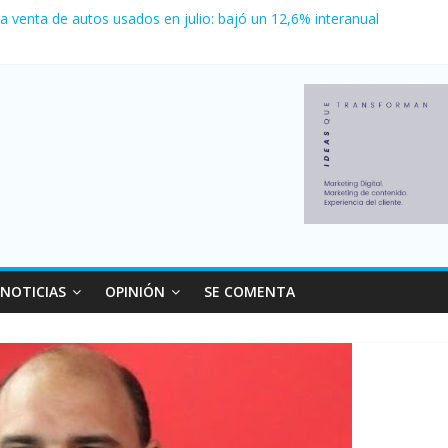
la venta de autos usados en julio: bajó un 12,6% interanual
o logró un récord histórico de exportaciones en el primer semestre d
canzó su nivel más alto en dos décadas y ya afecta a 400 mil deudor
 Milei cerraron 41.000 kioscos: el sector denuncia crisis como en 2
nvierno con más movimiento y consumo turístico: 4,6 millones de per
NOTICIAS
OPINIÓN
SE COMENTA