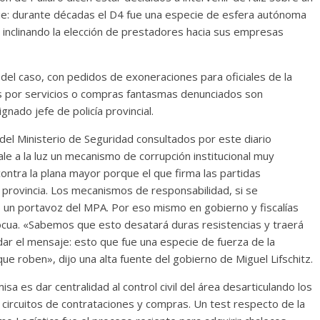
e: durante décadas el D4 fue una especie de esfera autónoma
za inclinando la elección de prestadores hacia sus empresas
del caso, con pedidos de exoneraciones para oficiales de la
nes por servicios o compras fantasmas denunciados son
nado jefe de policía provincial.
 del Ministerio de Seguridad consultados por este diario
le a la luz un mecanismo de corrupción institucional muy
contra la plana mayor porque el que firma las partidas
de provincia. Los mecanismos de responsabilidad, si se
ó un portavoz del MPA. Por eso mismo en gobierno y fiscalías
nocua. «Sabemos que esto desatará duras resistencias y traerá
ar el mensaje: esto que fue una especie de fuerza de la
e roben», dijo una alta fuente del gobierno de Miguel Lifschitz.
a es dar centralidad al control civil del área desarticulando los
circuitos de contrataciones y compras. Un test respecto de la