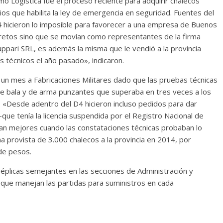
 Logística fue el proceso reciente para adquirir chalecos
ios que habilita la ley de emergencia en seguridad. Fuentes del
D4 hicieron lo imposible para favorecer a una empresa de Buenos
scretos sino que se movían como representantes de la firma
uppari SRL, es además la misma que le vendió a la provincia
 técnicos el año pasado», indicaron.
 un mes a Fabricaciones Militares dado que las pruebas técnicas
de bala y de arma punzantes que superaba en tres veces a los
a. «Desde adentro del D4 hicieron incluso pedidos para dar
—que tenía la licencia suspendida por el Registro Nacional de
n mejores cuando las constataciones técnicas probaban lo
ma provista de 3.000 chalecos a la provincia en 2014, por
de pesos.
réplicas semejantes en las secciones de Administración y
 que manejan las partidas para suministros en cada