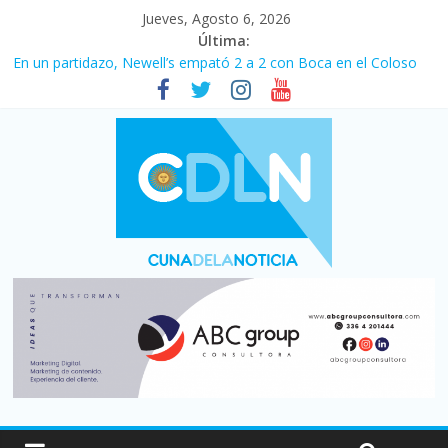
Jueves, Agosto 6, 2026
Última:
En un partidazo, Newell’s empató 2 a 2 con Boca en el Coloso
del Parque
Vacaciones de invierno con más movimiento y consumo
turístico: 4,6 millones de personas viajaron por el país, un 5,9%
más que en 2025
Fuerte caída de la venta de autos usados en julio: bajó un 12,6%
interanual
Central venció 1 a 0 al River de Coudet en el Monumental
Pullaro mejora sus relaciones con el Gobierno nacional