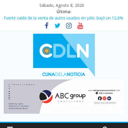
Sábado, Agosto 8, 2026
Última:
Fuerte caída de la venta de autos usados en julio: bajó un 12,6%
interanual
Central venció 1 a 0 al River de Coudet en el Monumental
La morosidad alcanzó su nivel más alto en dos décadas y ya
afecta a 400 mil deudores en Santa Fe
Desde que asumió Milei cerraron 41.000 kioscos: el sector
denuncia crisis como en 2001
Vacaciones de invierno con más movimiento y consumo
turístico: 4,6 millones de personas viajaron por el país, un 5,9%
más que en 2025