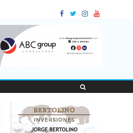
 en Santa Fe
1
nas viajaron por el país, un 5,9% más que en 2025