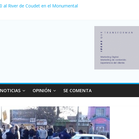
 0 al River de Coudet en el Monumental
nzó su nivel más alto en dos décadas y ya afecta a 400 mil deudores
ilei cerraron 41.000 kioscos: el sector denuncia crisis como en 200
erno con más movimiento y consumo turístico: 4,6 millones de perso
 venta de autos usados en julio: bajó un 12,6% interanual
NOTICIAS
OPINIÓN
SE COMENTA