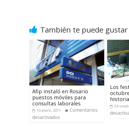
También te puede gustar
Los fes
Afip instaló en Rosario
octubre
puestos móviles para
histori
consultas laborales
24 octub
Comentarios
10 enero, 2011
desactiv
desactivados