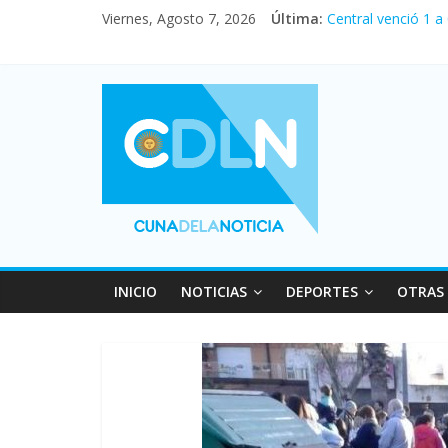
Viernes, Agosto 7, 2026
Última:
Central venció 1 a
La morosidad alca
Desde que asumió M
Vacaciones de invi
Fuerte caída de la
INICIO
NOTICIAS
DEPORTES
OTRAS 