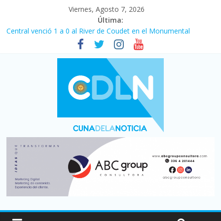
Viernes, Agosto 7, 2026
Última:
Central venció 1 a 0 al River de Coudet en el Monumental
La morosidad alcanzó su nivel más alto en dos décadas y ya
afecta a 400 mil deudores en Santa Fe
Desde que asumió Milei cerraron 41.000 kioscos: el sector
denuncia crisis como en 2001
Vacaciones de invierno con más movimiento y consumo
turístico: 4,6 millones de personas viajaron por el país, un 5,9%
más que en 2025
Fuerte caída de la venta de autos usados en julio: bajó un 12,6%
interanual