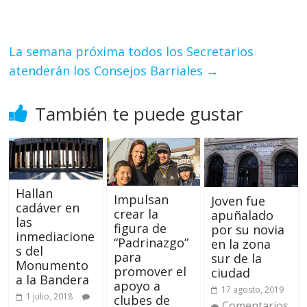
La semana próxima todos los Secretarios
atenderán los Consejos Barriales
→
También te puede gustar
Hallan
Impulsan
Joven fue
cadáver en
crear la
apuñalado
las
figura de
por su novia
inmediacione
“Padrinazgo”
en la zona
s del
para
sur de la
Monumento
promover el
ciudad
a la Bandera
apoyo a
17 agosto, 2019
1 julio, 2018
clubes de
Comentarios