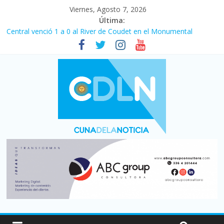
Viernes, Agosto 7, 2026
Última:
Central venció 1 a 0 al River de Coudet en el Monumental
La morosidad alcanzó su nivel más alto en dos décadas y ya
afecta a 400 mil deudores en Santa Fe
Desde que asumió Milei cerraron 41.000 kioscos: el sector
denuncia crisis como en 2001
Vacaciones de invierno con más movimiento y consumo
turístico: 4,6 millones de personas viajaron por el país, un 5,9%
más que en 2025
Fuerte caída de la venta de autos usados en julio: bajó un 12,6%
interanual