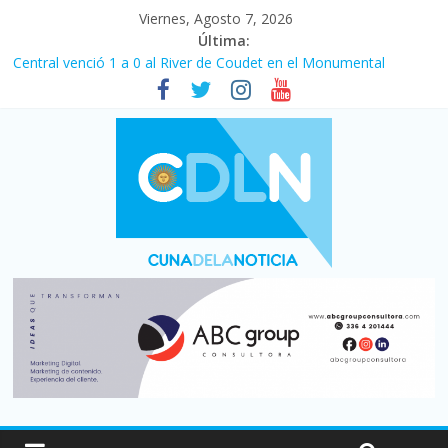
Viernes, Agosto 7, 2026
Última:
Central venció 1 a 0 al River de Coudet en el Monumental
La morosidad alcanzó su nivel más alto en dos décadas y ya
afecta a 400 mil deudores en Santa Fe
Desde que asumió Milei cerraron 41.000 kioscos: el sector
denuncia crisis como en 2001
Vacaciones de invierno con más movimiento y consumo
turístico: 4,6 millones de personas viajaron por el país, un 5,9%
más que en 2025
Fuerte caída de la venta de autos usados en julio: bajó un 12,6%
interanual