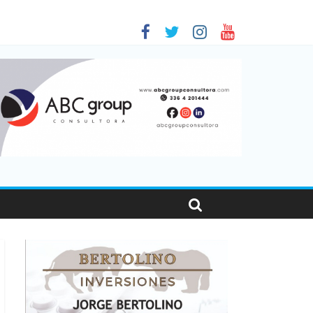
 en Santa Fe
1
nas viajaron por el país, un 5,9% más que en 2025