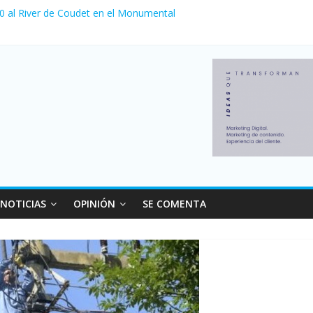
 0 al River de Coudet en el Monumental
nzó su nivel más alto en dos décadas y ya afecta a 400 mil deudores
ilei cerraron 41.000 kioscos: el sector denuncia crisis como en 200
erno con más movimiento y consumo turístico: 4,6 millones de perso
 venta de autos usados en julio: bajó un 12,6% interanual
NOTICIAS
OPINIÓN
SE COMENTA