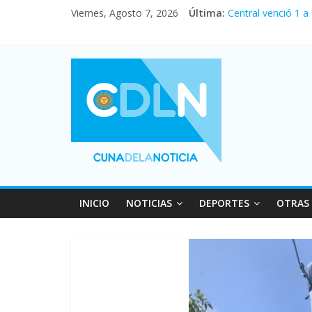
Viernes, Agosto 7, 2026
Última:
Central venció 1 a
La morosidad alca
Desde que asumió M
Vacaciones de invi
Fuerte caída de la
INICIO
NOTICIAS
DEPORTES
OTRAS 