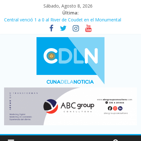
Sábado, Agosto 8, 2026
Última:
Central venció 1 a 0 al River de Coudet en el Monumental
La morosidad alcanzó su nivel más alto en dos décadas y ya
afecta a 400 mil deudores en Santa Fe
Desde que asumió Milei cerraron 41.000 kioscos: el sector
denuncia crisis como en 2001
Vacaciones de invierno con más movimiento y consumo
turístico: 4,6 millones de personas viajaron por el país, un 5,9%
más que en 2025
Fuerte caída de la venta de autos usados en julio: bajó un 12,6%
interanual