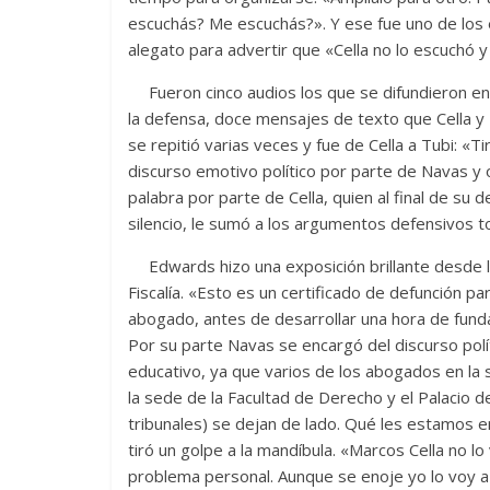
escuchás? Me escuchás?». Y ese fue uno de los
alegato para advertir que «Cella no lo escuchó y
Fueron cinco audios los que se difundieron en la
la defensa, doce mensajes de texto que Cella y 
se repitió varias veces y fue de Cella a Tubi: «Tir
discurso emotivo político por parte de Navas y 
palabra por parte de Cella, quien al final de s
silencio, le sumó a los argumentos defensivos t
Edwards hizo una exposición brillante desde la
Fiscalía. «Esto es un certificado de defunción pa
abogado, antes de desarrollar una hora de fund
Por su parte Navas se encargó del discurso políti
educativo, ya que varios de los abogados en la 
la sede de la Facultad de Derecho y el Palacio d
tribunales) se dejan de lado. Qué les estamos en
tiró un golpe a la mandíbula. «Marcos Cella no lo
problema personal. Aunque se enoje yo lo voy a c