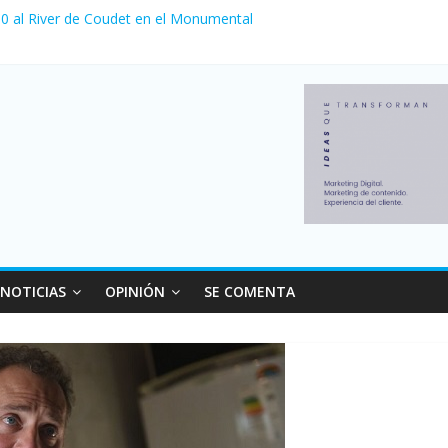
a 0 al River de Coudet en el Monumental
nzó su nivel más alto en dos décadas y ya afecta a 400 mil deudores
Milei cerraron 41.000 kioscos: el sector denuncia crisis como en 20
ierno con más movimiento y consumo turístico: 4,6 millones de perso
 venta de autos usados en julio: bajó un 12,6% interanual
NOTICIAS
OPINIÓN
SE COMENTA