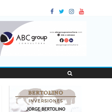
 en Santa Fe
01
nas viajaron por el país, un 5,9% más que en 2025