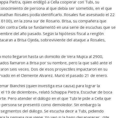
iappa Pietra, quien endilgó a Cella cooperar con Tubi, su
econocimiento de persona al que debía ser sometido, en el que
onathan Rosales podía identificarlo. Rosales fue asesinado el 22
 6100), en la zona sur de Rosario. Brisa, su compañera que
ación contra Cella se fundamentó en una serie de escuchas que se
iembre del año pasado. Según la hipótesis fiscal a renglón
acaran a Brisa Ojeda, sobreviviente del ataque a Rosales,
oto llegaron hasta un domicilio de Vera Mujica al 2900,
ados llamaron a Brisa por su nombre, pero la que salió ante el
raron seis veces. Dos de esos proyectiles impactaron en su
vado en el Clemente Alvarez. Murió el pasado 21 de enero.
emar Bianchini (quien investiga esa causa) para lograr la
 el 19 de diciembre», relató Schiappa Pietra. Escuchar de boca
erte. Pero atender el diálogo en el que Tubi le pide a Cella que
e persona se presentó como demoledor. Sin embargo la
egmentos del diálogo. Se escucha decir a Tubi, pidiendo
ara la semana que viene. Yo veo si la hago desaparecer. ¿Me