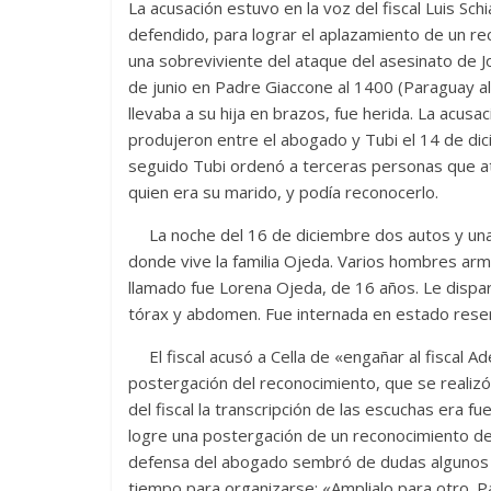
La acusación estuvo en la voz del fiscal Luis Sch
defendido, para lograr el aplazamiento de un r
una sobreviviente del ataque del asesinato de J
de junio en Padre Giaccone al 1400 (Paraguay al
llevaba a su hija en brazos, fue herida. La acus
produjeron entre el abogado y Tubi el 14 de dic
seguido Tubi ordenó a terceras personas que at
quien era su marido, y podía reconocerlo.
La noche del 16 de diciembre dos autos y una m
donde vive la familia Ojeda. Varios hombres arm
llamado fue Lorena Ojeda, de 16 años. Le dispa
tórax y abdomen. Fue internada en estado reser
El fiscal acusó a Cella de «engañar al fiscal Ad
postergación del reconocimiento, que se realizó
del fiscal la transcripción de las escuchas era fu
logre una postergación de un reconocimiento d
defensa del abogado sembró de dudas algunos s
tiempo para organizarse: «Amplialo para otro. P