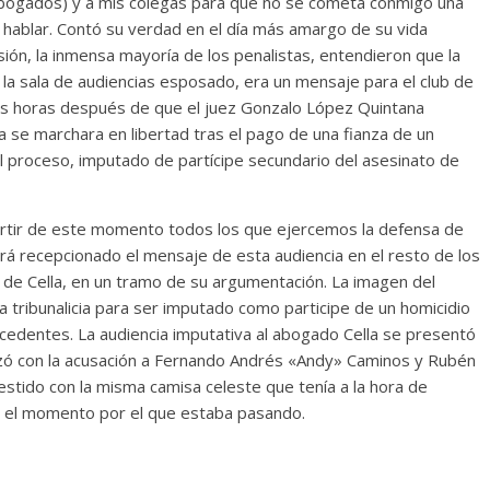
Abogados) y a mis colegas para que no se cometa conmigo una
e hablar. Contó su verdad en el día más amargo de su vida
ón, la inmensa mayoría de los penalistas, entendieron que la
la sala de audiencias esposado, era un mensaje para el club de
os horas después de que el juez Gonzalo López Quintana
a se marchara en libertad tras el pago de una fianza de un
l proceso, imputado de partícipe secundario del asesinato de
rtir de este momento todos los que ejercemos la defensa de
á recepcionado el mensaje de esta audiencia en el resto de los
 de Cella, en un tramo de su argumentación. La imagen del
 tribunalicia para ser imputado como participe de un homicidio
ecedentes. La audiencia imputativa al abogado Cella se presentó
zó con la acusación a Fernando Andrés «Andy» Caminos y Rubén
vestido con la misma camisa celeste que tenía a la hora de
a el momento por el que estaba pasando.