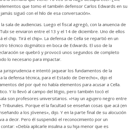
 elementos que tomo el también defensor Carlos Edwards en su
 jamás siguió con el hilo de esa conversación».
 sala de audiencias. Luego el fiscal agregó, con la anuencia de
Tubi se enviaron entre el 13 y el 14 de diciembre. Uno de ellos
á el chip. Tirá el chip». La defensa de Cella se repartió en un
otro técnico dogmático en boca de Edwards. El uso de la
u declaración se quebró y provocó unos segundos de completo
odo lo necesario para impactar.
 jurisprudencia e intentó jaquear los fundamentos de la
ra la defensa técnica, para el Estado de Derecho», dijo el
amentos del por qué no había elementos para acusar a Cella.
co. Y lo llevó al campo del litigio, pero también tocó el
sala son profesores universitarios. «Hay un agujero negro entre
e Tribunales. Porque el la facultad se enseñan cosas que acá (en
señando a los jóvenes», dijo. Y en la parte final de su alocución
 va a decir. Pero él suspendió el reconocimiento por un
ontar: «Debía aplicarle insulina a su hija menor que es