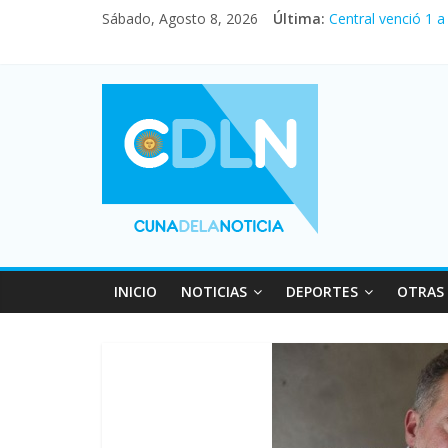
Sábado, Agosto 8, 2026
Última:
Central venció 1 
La morosidad alca
Desde que asumió 
Vacaciones de inv
Fuerte caída de la
INICIO
NOTICIAS
DEPORTES
OTRAS 