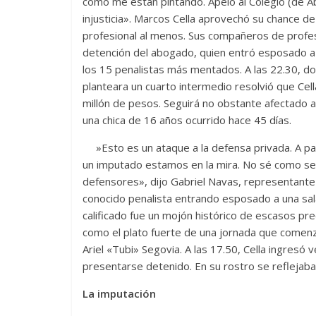
como me están pintando. Apelo al Colegio (de 
injusticia». Marcos Cella aprovechó su chance d
profesional al menos. Sus compañeros de profesi
detención del abogado, quien entró esposado a 
los 15 penalistas más mentados. A las 22.30, d
planteara un cuarto intermedio resolvió que Cell
millón de pesos. Seguirá no obstante afectado a
una chica de 16 años ocurrido hace 45 días.
»Esto es un ataque a la defensa privada. A pa
un imputado estamos en la mira. No sé como ser
defensores», dijo Gabriel Navas, representante
conocido penalista entrando esposado a una sala
calificado fue un mojón histórico de escasos pr
como el plato fuerte de una jornada que comen
Ariel «Tubi» Segovia. A las 17.50, Cella ingresó 
presentarse detenido. En su rostro se reflejab
La imputación